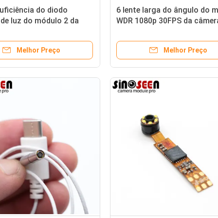
uficiência do diodo
6 lente larga do ângulo do 
de luz do módulo 2 da
WDR 1080p 30FPS da câmer
do endoscópio de VGA
endoscópio das luzes do di
ro para o instrumento de
emissor de luz
Melhor Preço
Melhor Preço