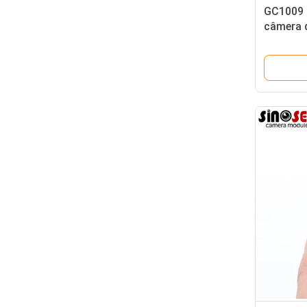
GC1009 
câmera 
sensor M