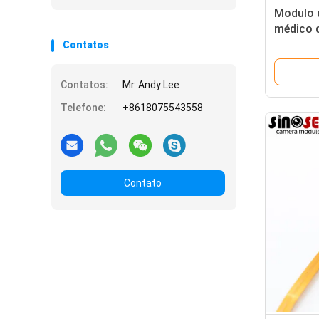
Modulo 
médico d
colonos
Contatos
Contatos:
Mr. Andy Lee
Telefone:
+8618075543558
Contato