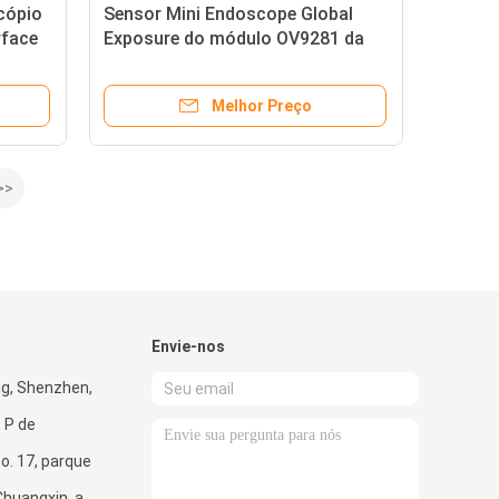
cópio
Sensor Mini Endoscope Global
rface
Exposure do módulo OV9281 da
câmera de 1MP Auto Focus USB
Melhor Preço
>>
Envie-nos
g, Shenzhen,
 P de
o. 17, parque
Chuangxin, a