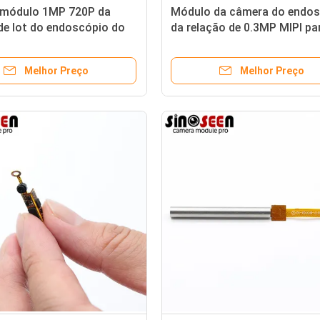
módulo 1MP 720P da
Módulo da câmera do endo
de Iot do endoscópio do
da relação de 0.3MP MIPI pa
IPI flexível
Scaler dental visual portátil
Melhor Preço
Melhor Preço