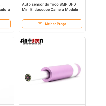
a
Auto sensor do foco 8MP UHD
tadora
Mini Endoscope Camera Module
WB
SONY IMX179
ores
Melhor Preço