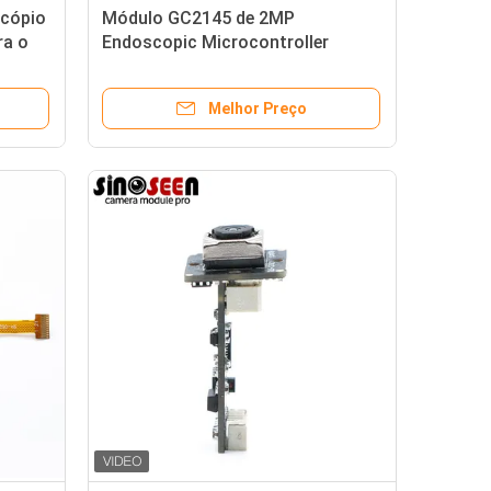
scópio
Módulo GC2145 de 2MP
ra o
Endoscopic Microcontroller
Camera para o Colposcope
Melhor Preço