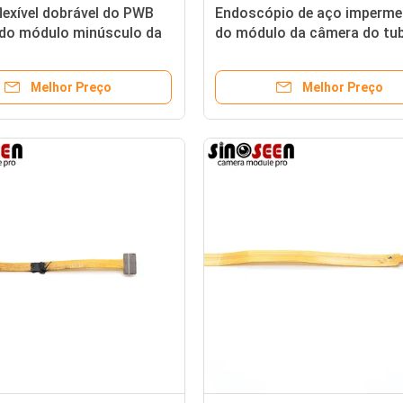
lexível dobrável do PWB
Endoscópio de aço imperme
do módulo minúsculo da
do módulo da câmera do tu
do endoscópio de USB do
0.3MP DVP com 6 diodos
o
emissores de luz
Melhor Preço
Melhor Preço