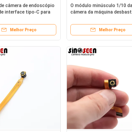
de câmera de endoscópio
O módulo minúsculo 1/10 d
e interface tipo-C para
câmera da máquina desbas
copia gastroscopia
visual da orelha avança o P
flexível com 6 diodos emiss
Melhor Preço
Melhor Preço
de luz