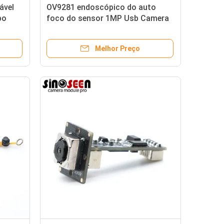
ável
OV9281 endoscópico do auto
bo
foco do sensor 1MP Usb Camera
Module mini para a exposição
global
Melhor Preço