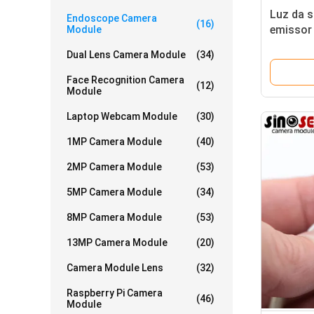
Luz da s
Endoscope Camera
(16)
emissor 
Module
câmera 
Dual Lens Camera Module
(34)
MIPI mic
limpeza
Face Recognition Camera
(12)
Module
Laptop Webcam Module
(30)
1MP Camera Module
(40)
2MP Camera Module
(53)
5MP Camera Module
(34)
8MP Camera Module
(53)
13MP Camera Module
(20)
Camera Module Lens
(32)
Raspberry Pi Camera
(46)
Module