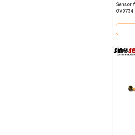
Sensor f
OV9734 
câmera 
tamanh