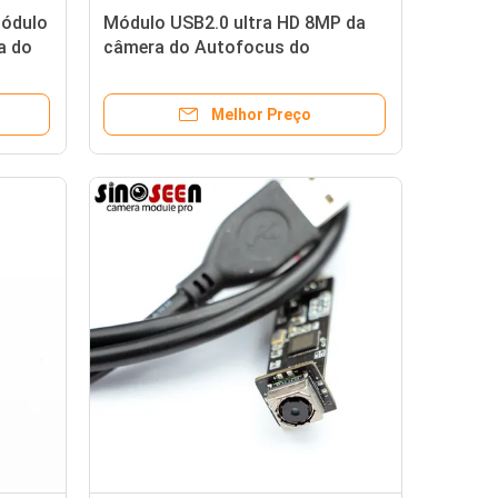
módulo
Módulo USB2.0 ultra HD 8MP da
a do
câmera do Autofocus do
odo
endoscópio de Sony IMX179
Melhor Preço