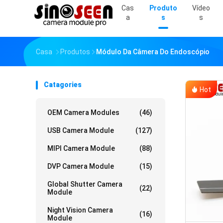
Cas
Produto
Vídeo
A
S
S
Casa
Produtos
Módulo Da Câmera Do Endoscópio
Catagories
Hot
OEM Camera Modules
(46)
USB Camera Module
(127)
MIPI Camera Module
(88)
DVP Camera Module
(15)
Global Shutter Camera
(22)
Module
Night Vision Camera
(16)
Module