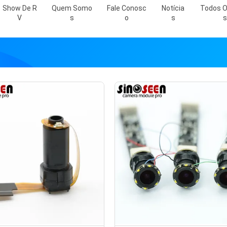
Show De R
Quem Somo
Fale Conosc
Notícia
Todos O
V
S
O
S
S