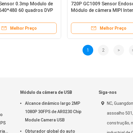
Sensor 0.3mp Modulo de
720P GC1009 Sensor Endos
640*480 60 quadros DVP
Módulo de câmera MIPI Inte
ralela para detecção de
IoT Módulo de câmera
Melhor Preço
Melhor Preço
1
2
>
Módulo da câmera de USB
Siga-nos
Alcance dinâmico largo 2MP
NC, Guangdon
1080P 30FPS de AR0230 Chip
assoalho 501,
lo
Module Camera USB
FPS
construção, n
riais
Obturador global do auto
industrial de 