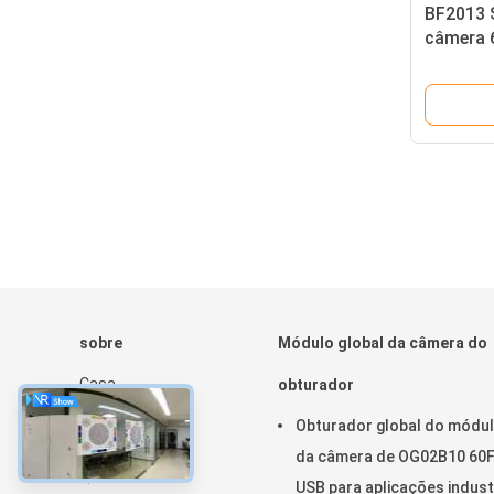
BF2013 
câmera 
Porta pa
pele
sobre
Módulo global da câmera do
Casa
obturador
Produtos
Obturador global do módu
Show de RV
da câmera de OG02B10 60
Quem Somos
USB para aplicações indust