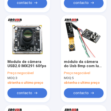
contacto
contacto
Modulo de câmera
módulo da câmera
USB2.0 IMX291 60fps
do Usb 8mp com luz
da suficiência do
Preço:
negociável
Preço:
negociável
diodo emissor de luz
MOQ:
3
MOQ:
5
obtenha o ultimo preço
obtenha o ultimo preço
contacto
contacto