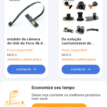
módulo da câmera
Da solução
do Usb do foco 4k do
customizável da
módulo 8mp Sony
visão dos módulos
Preço:
negociável
Preço:
negociável
imx179 da câmera do
da câmera do OEM de
MOQ:
3
MOQ:
3
oem auto
USB MIPI DVP auto
foco
obtenha o ultimo preço
obtenha o ultimo preço
contacto
contacto
Economize seu tempo
Deixe-nos contatar os melhores produtos
com você.