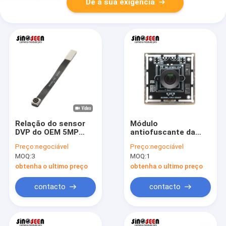
Dê a sua exigência
Relação do sensor
Módulo
DVP do OEM 5MP
antiofuscante da
Camera Module
câmera do módulo
Preço:
negociável
Preço:
negociável
OV5640 para o
WDR USB da câmara
MOQ:
3
MOQ:
1
reconhecimento da
de segurança de 4MP
varredura do código
GC4653
obtenha o ultimo preço
obtenha o ultimo preço
contacto
contacto