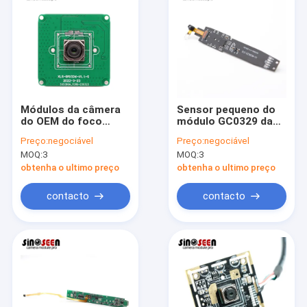
Módulos da câmera
Sensor pequeno do
do OEM do foco
módulo GC0329 da
Imx230 20mp de HDR
câmera do FOV
Preço:
negociável
Preço:
negociável
auto para a câmera
0.3MP para a pena da
MOQ:
3
MOQ:
3
de tiro alta
leitura da educação
obtenha o ultimo preço
obtenha o ultimo preço
contacto
contacto
Casa
Produtos
Vídeos