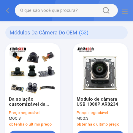
Módulos Da Câmera Do OEM
(53)
Da solução
Modulo de câmara
customizável da
USB 1080P AR0234
visão dos módulos
Preço:
negociável
Preço:
negociável
da câmera do OEM de
MOQ:
3
MOQ:
3
USB MIPI DVP auto
foco
obtenha o ultimo preço
obtenha o ultimo preço