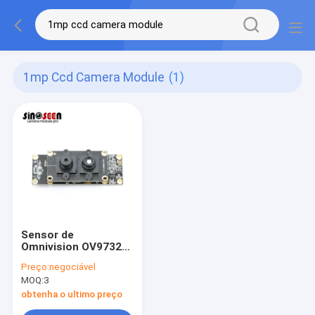
1mp Ccd Camera Module
(1)
Sensor de
Omnivision OV9732
do módulo da
Preço:
negociável
câmera do CCD de
MOQ:
3
1MP Dual Lens
Stereo 3D
obtenha o ultimo preço