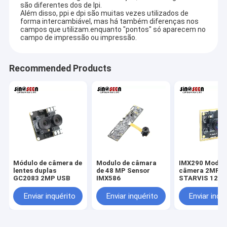
são diferentes dos de lpi.
Além disso, ppi e dpi são muitas vezes utilizados de
forma intercambiável, mas há também diferenças nos
campos que utilizam.enquanto "pontos" só aparecem no
campo de impressão ou impressão.
Recommended Products
Módulo de câmera de
Modulo de câmara
IMX290 Modul
lentes duplas
de 48 MP Sensor
câmera 2MP
GC2083 2MP USB
IMX586
STARVIS 120
Enviar inquérito
Enviar inquérito
Enviar inqu