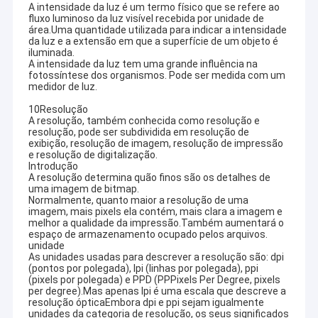
A intensidade da luz é um termo físico que se refere ao
fluxo luminoso da luz visível recebida por unidade de
área.Uma quantidade utilizada para indicar a intensidade
da luz e a extensão em que a superfície de um objeto é
iluminada.
A intensidade da luz tem uma grande influência na
fotossíntese dos organismos. Pode ser medida com um
medidor de luz.
10Resolução
A resolução, também conhecida como resolução e
resolução, pode ser subdividida em resolução de
exibição, resolução de imagem, resolução de impressão
e resolução de digitalização.
Introdução
A resolução determina quão finos são os detalhes de
uma imagem de bitmap.
Normalmente, quanto maior a resolução de uma
imagem, mais pixels ela contém, mais clara a imagem e
melhor a qualidade da impressão.Também aumentará o
espaço de armazenamento ocupado pelos arquivos.
unidade
As unidades usadas para descrever a resolução são: dpi
(pontos por polegada), lpi (linhas por polegada), ppi
(pixels por polegada) e PPD (PPPixels Per Degree, pixels
per degree).Mas apenas lpi é uma escala que descreve a
resolução ópticaEmbora dpi e ppi sejam igualmente
unidades da categoria de resolução, os seus significados