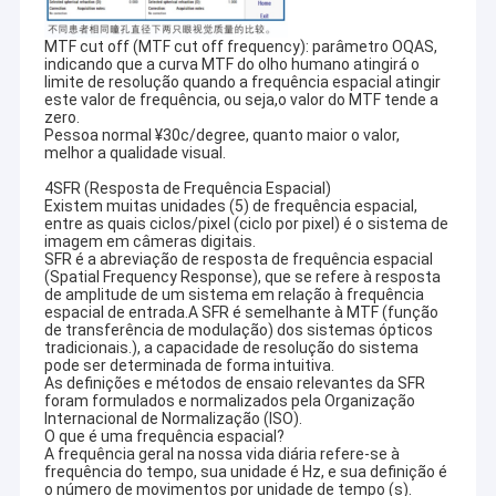
MTF cut off (MTF cut off frequency): parâmetro OQAS,
indicando que a curva MTF do olho humano atingirá o
limite de resolução quando a frequência espacial atingir
este valor de frequência, ou seja,o valor do MTF tende a
zero.
Pessoa normal ¥30c/degree, quanto maior o valor,
melhor a qualidade visual.
4SFR (Resposta de Frequência Espacial)
Existem muitas unidades (5) de frequência espacial,
entre as quais ciclos/pixel (ciclo por pixel) é o sistema de
imagem em câmeras digitais.
SFR é a abreviação de resposta de frequência espacial
(Spatial Frequency Response), que se refere à resposta
de amplitude de um sistema em relação à frequência
espacial de entrada.A SFR é semelhante à MTF (função
de transferência de modulação) dos sistemas ópticos
tradicionais.), a capacidade de resolução do sistema
pode ser determinada de forma intuitiva.
As definições e métodos de ensaio relevantes da SFR
foram formulados e normalizados pela Organização
Internacional de Normalização (ISO).
O que é uma frequência espacial?
A frequência geral na nossa vida diária refere-se à
frequência do tempo, sua unidade é Hz, e sua definição é
o número de movimentos por unidade de tempo (s).