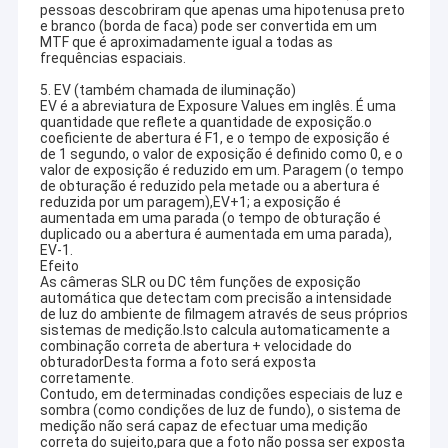
pessoas descobriram que apenas uma hipotenusa preto
Módulo da câmera de USB
e branco (borda de faca) pode ser convertida em um
MTF que é aproximadamente igual a todas as
Módulo da câmera de MIPI
frequências espaciais.
5. EV (também chamada de iluminação)
Módulo da câmera de DVP
EV é a abreviatura de Exposure Values em inglês. É uma
quantidade que reflete a quantidade de exposição.o
coeficiente de abertura é F1, e o tempo de exposição é
Módulo global da câmera do obturador
de 1 segundo, o valor de exposição é definido como 0, e o
valor de exposição é reduzido em um. Paragem (o tempo
de obturação é reduzido pela metade ou a abertura é
Módulo da câmera da visão noturna
reduzida por um paragem),EV+1; a exposição é
aumentada em uma parada (o tempo de obturação é
Módulo da câmera do endoscópio
duplicado ou a abertura é aumentada em uma parada),
EV-1.
Efeito
Módulo duplo da câmera da lente
As câmeras SLR ou DC têm funções de exposição
automática que detectam com precisão a intensidade
de luz do ambiente de filmagem através de seus próprios
Módulo da câmera do reconhecimento de cara
sistemas de medição.Isto calcula automaticamente a
combinação correta de abertura + velocidade do
obturadorDesta forma a foto será exposta
módulo da câmara web do portátil
corretamente.
Contudo, em determinadas condições especiais de luz e
1MP Camera Module
sombra (como condições de luz de fundo), o sistema de
medição não será capaz de efectuar uma medição
correta do sujeito,para que a foto não possa ser exposta