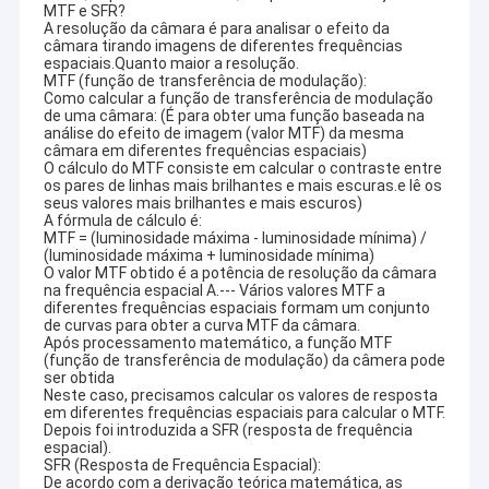
MTF e SFR?
competitivo e a melhor qualidade.
Show de RV
A resolução da câmara é para analisar o efeito da
câmara tirando imagens de diferentes frequências
Presentemente, nossos produtos envolvem no módulo do
espaciais.Quanto maior a resolução.
Quem Somos
módulo da câmera de USB, da câmera de MIPI, na câmera de
MTF (função de transferência de modulação):
DVP módulo, módulo da câmera do telefone celular, módulo da
Como calcular a função de transferência de modulação
de uma câmara: (É para obter uma função baseada na
Fábrica
câmera do caderno, câmara de segurança, câmera do carro e
análise do efeito de imagem (valor MTF) da mesma
produtos espertos da câmera da pedra de afiar em muitas áreas
câmara em diferentes frequências espaciais)
diferentes como VR, AR, 3D, AI, o dispositivo wearable, os
Controle de Qualidade
O cálculo do MTF consiste em calcular o contraste entre
auriculares, a robótica
dos vidros, o IoT, industrial, agrotechny
os pares de linhas mais brilhantes e mais escuras.e lê os
médicos, biométrica, imagem latente, visão por computador,
seus valores mais brilhantes e mais escuros)
Fale Conosco
visão de computador, segurança, etc. Todo o produto relativo
A fórmula de cálculo é:
com módulo da câmera,
nós podemos encontrar a melhor
MTF = (luminosidade máxima - luminosidade mínima) /
solução para você.
(luminosidade máxima + luminosidade mínima)
notícias
O valor MTF obtido é a potência de resolução da câmara
na frequência espacial A.--- Vários valores MTF a
diferentes frequências espaciais formam um conjunto
Todos os casos
de curvas para obter a curva MTF da câmara.
Após processamento matemático, a função MTF
Pedir um orçamento
(função de transferência de modulação) da câmera pode
ser obtida
Neste caso, precisamos calcular os valores de resposta
em diferentes frequências espaciais para calcular o MTF.
Depois foi introduzida a SFR (resposta de frequência
espacial).
Módulos da câmera do OEM
SFR (Resposta de Frequência Espacial):
De acordo com a derivação teórica matemática, as