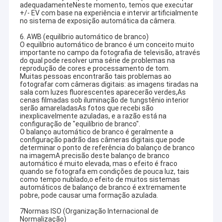
2MP Camera Module
adequadamenteNeste momento, temos que executar
+/- EV com base na experiência e intervir artificialmente
no sistema de exposição automática da câmera.
5MP Camera Module
6. AWB (equilíbrio automático de branco)
O equilíbrio automático de branco é um conceito muito
8MP Camera Module
importante no campo da fotografia de televisão, através
do qual pode resolver uma série de problemas na
13MP Camera Module
reprodução de cores e processamento de tom.
Muitas pessoas encontrarão tais problemas ao
fotografar com câmeras digitais: as imagens tiradas na
Lente do módulo da câmara
sala com luzes fluorescentes aparecerão verdes,As
cenas filmadas sob iluminação de tungstênio interior
serão amareladasAs fotos que recebi são
Módulo da câmera do PI da framboesa
inexplicavelmente azuladas, e a razão está na
configuração de "equilíbrio de branco".
O balanço automático de branco é geralmente a
configuração padrão das câmeras digitais.que pode
determinar o ponto de referência do balanço de branco
na imagemA precisão deste balanço de branco
automático é muito elevada, mas o efeito é fraco
quando se fotografa em condições de pouca luz, tais
como tempo nublado,o efeito de muitos sistemas
automáticos de balanço de branco é extremamente
pobre, pode causar uma formação azulada.
7Normas ISO (Organização Internacional de
Normalização)