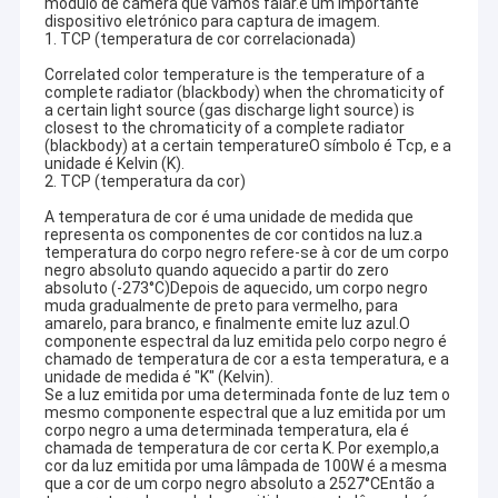
módulo de câmera que vamos falar.é um importante
dispositivo eletrónico para captura de imagem.
1. TCP (temperatura de cor correlacionada)
Correlated color temperature is the temperature of a
complete radiator (blackbody) when the chromaticity of
a certain light source (gas discharge light source) is
closest to the chromaticity of a complete radiator
(blackbody) at a certain temperatureO símbolo é Tcp, e a
unidade é Kelvin (K).
2. TCP (temperatura da cor)
A temperatura de cor é uma unidade de medida que
representa os componentes de cor contidos na luz.a
temperatura do corpo negro refere-se à cor de um corpo
negro absoluto quando aquecido a partir do zero
absoluto (-273°C)Depois de aquecido, um corpo negro
muda gradualmente de preto para vermelho, para
amarelo, para branco, e finalmente emite luz azul.O
componente espectral da luz emitida pelo corpo negro é
chamado de temperatura de cor a esta temperatura, e a
unidade de medida é "K" (Kelvin).
Se a luz emitida por uma determinada fonte de luz tem o
mesmo componente espectral que a luz emitida por um
corpo negro a uma determinada temperatura, ela é
chamada de temperatura de cor certa K. Por exemplo,a
cor da luz emitida por uma lâmpada de 100W é a mesma
que a cor de um corpo negro absoluto a 2527°CEntão a