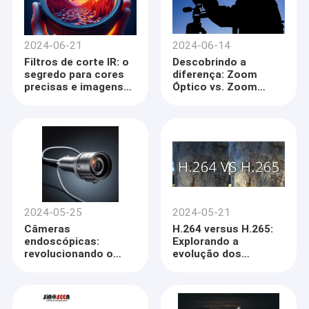
2024-06-21
2024-06-14
Filtros de corte IR: o
Descobrindo a
segredo para cores
diferença: Zoom
precisas e imagens
Óptico vs. Zoom
nítidas
Digital
2024-05-25
2024-05-21
Câmeras
H.264 versus H.265:
endoscópicas:
Explorando a
revolucionando o
evolução dos
diagnóstico médico e
padrões de
a cirurgia
compressão de vídeo