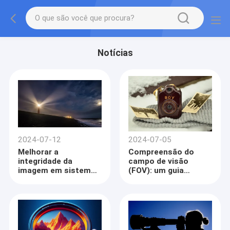
Notícias
2024-07-12
2024-07-05
Melhorar a
Compreensão do
integridade da
campo de visão
imagem em sistemas
(FOV): um guia
de visão
abrangente
incorporados: o papel
crucial da relação
sinal/ruído