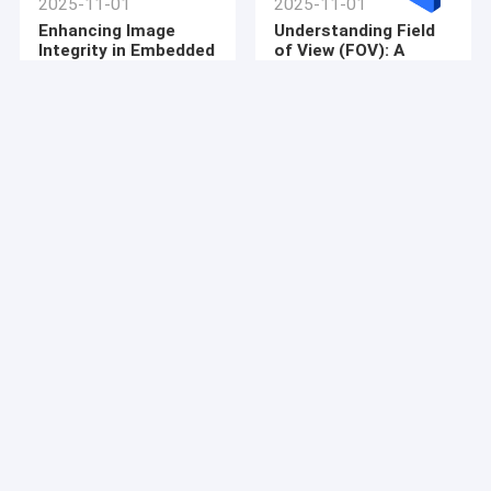
2025-11-01
2025-11-01
Módulo da câmera de USB
Enhancing Image
Understanding Field
Integrity in Embedded
of View (FOV): A
Módulo da câmera de MIPI
Vision Systems: The
Comprehensive Guide
Crucial Role of
Signal-to-Noise Ratio
Módulo da câmera de DVP
Módulo global da câmera do obturador
Módulo da câmera da visão noturna
Módulo da câmera do endoscópio
2025-11-01
2025-11-01
IR Cut Filters: The
Unveiling the
Módulo duplo da câmera da lente
Secret to Accurate
Difference: Optical
Colors and Sharp
Zoom vs. Digital
Módulo da câmera do reconhecimento de cara
Images
Zoom
módulo da câmara web do portátil
1MP Camera Module