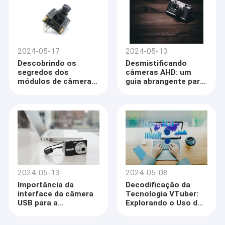
2024-05-17
2024-05-13
Descobrindo os
Desmistificando
segredos dos
câmeras AHD: um
módulos de câmera:
guia abrangente para
definição,
vigilância de vídeo
componentes e
digital
aplicações
2024-05-13
2024-05-08
Importância da
Decodificação da
interface da câmera
Tecnologia VTuber:
USB para a
Explorando o Uso de
tecnologia moderna
Webcams e
e aplicações
Alternativas