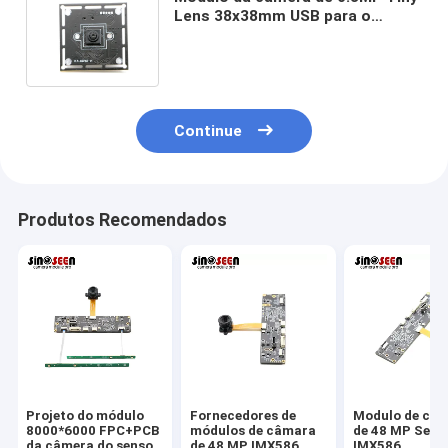
Lens 38x38mm USB para o
sensor do pi GC0328 CMOS da
framboesa
Continue
Produtos Recomendados
Projeto do módulo
Fornecedores de
Modulo de câ
8000*6000 FPC+PCB
módulos de câmara
de 48 MP Sens
da câmera do sensor
de 48 MP IMX586
IMX586