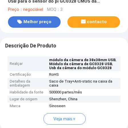
USB para o sensor do pi GC0328 CMOS da
framboesa
Preço：negociável
MOQ：3
Melhor preço
contacto
Descrição De Produto
,
módulo da câmera de 38x38mm USB
Realçar
,
Módulo da câmera de GC0328 USB
Usb da câmera do módulo GC0328
Certificação
RoHS
Detalhes da
Saco de Tray+Anti-static na caixa da
embalagem
caixa
Habilidade da fonte
500000 partes/mês
Lugar de origem
Shenzhen, China
Marca
Sinoseen
Veja mais