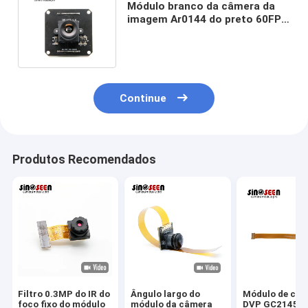
Módulo branco da câmera da
imagem Ar0144 do preto 60FPS
para a visão por computador
Continue
Produtos Recomendados
Filtro 0.3MP do IR do
Ângulo largo do
Módulo de câ
foco fixo do módulo
módulo da câmera
DVP GC2145 