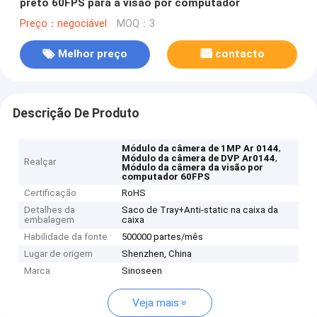
preto 60FPS para a visão por computador
Preço：negociável
MOQ：3
Melhor preço
contacto
Descrição De Produto
,
Módulo da câmera de 1MP Ar 0144
,
Módulo da câmera de DVP Ar0144
Realçar
Módulo da câmera da visão por
computador 60FPS
Certificação
RoHS
Detalhes da
Saco de Tray+Anti-static na caixa da
embalagem
caixa
Habilidade da fonte
500000 partes/mês
Lugar de origem
Shenzhen, China
Marca
Sinoseen
Veja mais