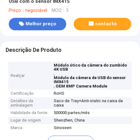
USB com o sensor IMX415
Preço：negociável
MOQ：3
Melhor preço
contacto
Descrição De Produto
Módulo ótico da câmera do zumbido
4K USB
,
Realçar
Módulo da câmera de USB do sensor
IMX415
,
OEM 8MP Camera Module
Certificação
RoHS
Detalhes da
Saco de Tray+Anti-static na caixa da
embalagem
caixa
Habilidade da fonte
500000 partes/mês
Lugar de origem
Shenzhen, China
Marca
Sinoseen