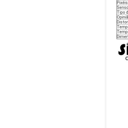
Pixéis
Senso
Tipo 
Opiniã
Disto
Tempe
Tempe
Dime