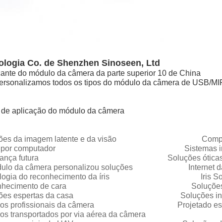
ologia Co. de Shenzhen Sinoseen, Ltd
cante do módulo da câmera da parte superior 10 de China
ersonalizamos todos os tipos do módulo da câmera de USB/MI
 de aplicação do módulo da câmera
ções da imagem latente e da visão Complexo inte
ão por computador Sistemas inteli
urança futura Soluções óticas da te
ulo da câmera personalizou soluções Internet da sol
ologia do reconhecimento da íris Iris Solu
onhecimento de cara Soluções da câmera
uções espertas da casa Soluções inteligen
los profissionais da câmera Projetado especia
los transportados por via aérea da câmera