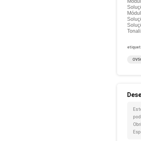
Mód
Sol
Módu
Sol
Solu
Tona
etiquet
OV5
Dese
Est
pod
Obr
Esp