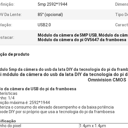
finição:
5mp 2592*1944
Dimen
V Da Lente:
85° (opcional)
Tipo D
lação:
USB2.0
Caract
Módulo da câmera de 5MP USB
,
Módulo da câm
stacar:
Módulo da câmera do pi OV5647 da framboesa
ição de produto
ulo 5mp da câmera do usb da lata DIY da tecnologia do pi da fr
i módulo da câmera do usb da lata DIY da tecnologia do pi
Omnivision CMOS
o da câmera de USB do pi da framboesa
terísticas
ho: 1/4
inição máxima é: 2592*1944
teriza o consumo do elevado desempenho e da baixa potência
ode DIY por si próprio que usa a tecnologia do pi da framboesa
ificação
ho do pixel
1.4μm x 1.4μm