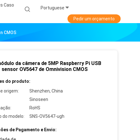
s Caso
Portuguese
Pedir um orçamento
ion CMOS
módulo da câmera de 5MP Raspberry Pi USB
 sensor OV5647 de Omnivision CMOS
es do produto:
de origem:
Shenzhen, China
Sinoseen
cação:
RoHS
 do modelo:
SNS-OV5647-ugh
ões de Pagamento e Envio:
dade de