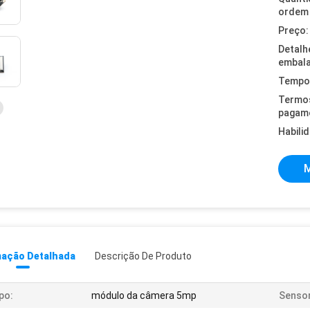
ordem 
Preço:
Detalh
embal
Tempo 
Termo
pagam
Habili
M
mação Detalhada
Descrição De Produto
po:
módulo da câmera 5mp
Sensor