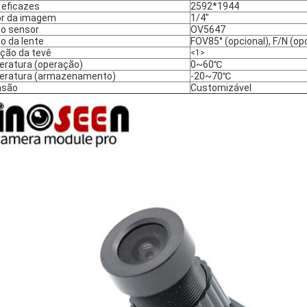
 eficazes
2592*1944
r da imagem
1/4"
do sensor
OV5647
o da lente
FOV85° (opcional), F/N (op
rção da tevê
<1>
ratura (operação)
0~60℃
ratura (armazenamento)
-20~70℃
nsão
Customizável