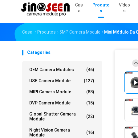
Cas
Produto
Vídeo
A
S
S
Casa
Produtos
5MP Camera Module
Mini Módulo Da 
Catagories
OEM Camera Modules
(46)
USB Camera Module
(127)
MIPI Camera Module
(88)
DVP Camera Module
(15)
Global Shutter Camera
(22)
Module
Night Vision Camera
(16)
Module