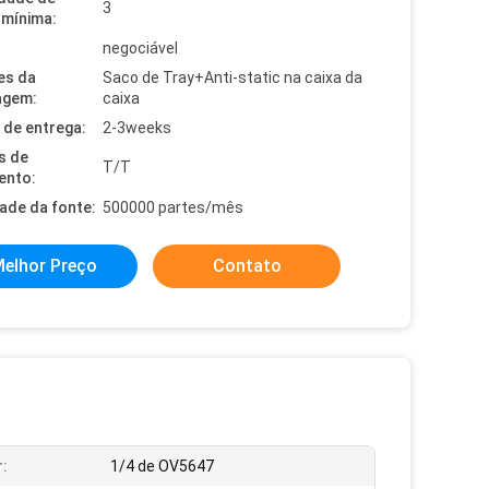
3
mínima:
negociável
es da
Saco de Tray+Anti-static na caixa da
agem:
caixa
de entrega:
2-3weeks
s de
T/T
ento:
dade da fonte:
500000 partes/mês
elhor Preço
Contato
:
1/4 de OV5647