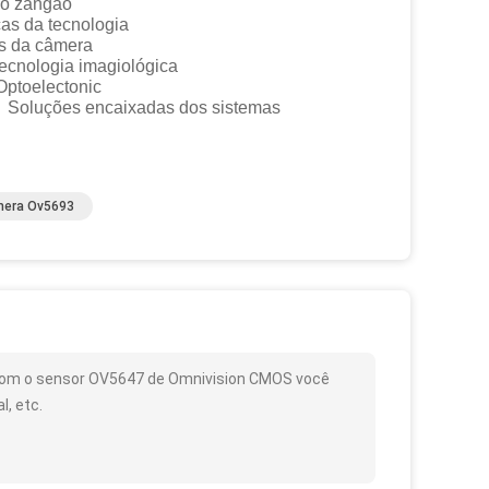
zangão
 tecnologia
da câmera
ia imagiológica
electonic
ões encaixadas dos sistemas
era Ov5693
com o sensor OV5647 de Omnivision CMOS você
, etc.