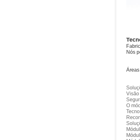
Tecn
Fabri
Nós p
Áreas
Solu
Vis
Seg
O mód
Tecn
Rec
Sol
Módu
Módu