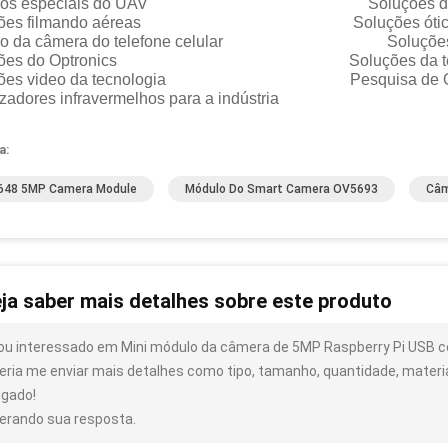
ulos especiais do UAV Soluções do 
uções filmando aéreas Soluções óticas da
lo da câmera do telefone celular Soluções 
uções do Optronics Soluções da tecnolog
ções video da tecnologia Pesquisa de Opto
lizadores infravermelhos para a indústria Soluç
a:
648 5MP Camera Module
Módulo Do Smart Camera OV5693
Câm
ja saber mais detalhes sobre este produto
ou interessado em Mini módulo da câmera de 5MP Raspberry Pi USB 
eria me enviar mais detalhes como tipo, tamanho, quantidade, material
igado!
erando sua resposta.