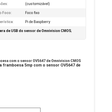
sões:
(customizável)
o Foco:
Foco fixo
erística:
Pi de Baspberry
era de USB do sensor de Omnivision CMOS
,
amboesa com o sensor OV5647 de Omnivision CMOS
 da framboesa 5mp com o sensor OV5647 de 