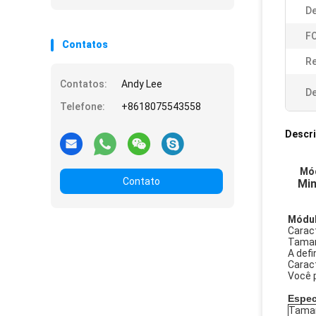
De
FO
Contatos
Re
Contatos:
Andy Lee
De
Telefone:
+8618075543558
Descr
Mód
Contato
Min
Módul
Carac
Taman
A def
Carac
Você p
Espec
Taman