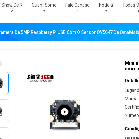
Show De R
Quem Somo
Fale Conosc
Notícia
Todos O
V
S
O
S
S
Câmera De 5MP Raspberry Pi USB Com O Sensor OV5647 De Omnivis
Mini 
com o
Detalh
Lugar 
Marca:
Certifi
Número
Condiç
Quanti