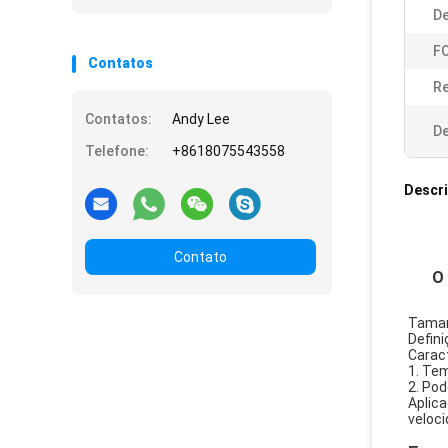
De
FO
Contatos
Re
Contatos:
Andy Lee
De
Telefone:
+8618075543558
Descr
Contato
O 
Taman
Defin
Caract
1. Tem
2. Po
Aplica
veloc