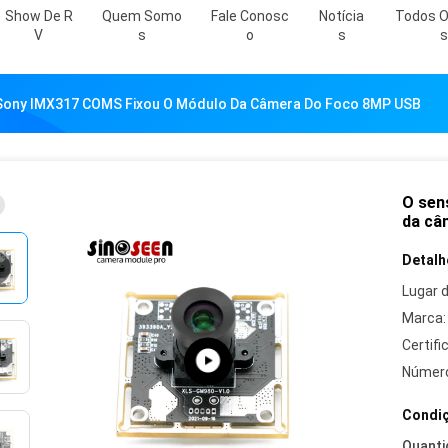
Show De R
Quem Somo
Fale Conosc
Notícia
Todos O
V
S
O
S
S
 Sony IMX317 COMS Fixou O Módulo Da Câmera Do Foco 8MP USB
O sen
da câ
Detalh
Lugar 
Marca:
Certifi
Número
Condiç
Quanti