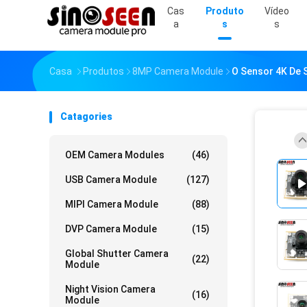
Cas
Produto
Vídeo
A
S
S
Casa
Produtos
8MP Camera Module
O Sensor 4K De
Catagories
OEM Camera Modules
(46)
USB Camera Module
(127)
MIPI Camera Module
(88)
DVP Camera Module
(15)
Global Shutter Camera
(22)
Module
Night Vision Camera
(16)
Module