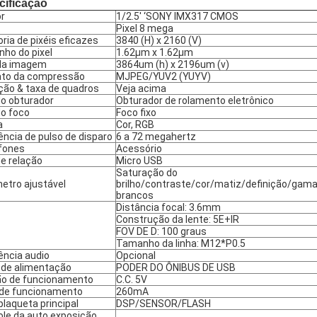
cificação
r
1/2.5' ‘SONY IMX317 CMOS
Pixel 8 mega
ria de pixéis eficazes
3840 (H) x 2160 (V)
ho do pixel
1.62µm x 1.62µm
da imagem
3864um (h) x 2196um (v)
to da compressão
MJPEG/YUV2 (YUYV)
ição & taxa de quadros
Veja acima
do obturador
Obturador de rolamento eletrônico
do foco
Foco fixo
a
Cor, RGB
ência de pulso de disparo
6 a 72 megahertz
fones
Acessório
de relação
Micro USB
Saturação do
etro ajustável
brilho/contraste/cor/matiz/definição/gama
brancos
Distância focal: 3.6mm
Construção da lente: 5E+IR
FOV DE D: 100 graus
Tamanho da linha: M12*P0.5
ência audio
Opcional
 de alimentação
PODER DO ÔNIBUS DE USB
o de funcionamento
C.C. 5V
 de funcionamento
260mA
plaqueta principal
DSP/SENSOR/FLASH
ole da auto exposição