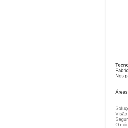
Tecno
Fabri
Nós p
Áreas
Solu
Vis
Seg
O mód