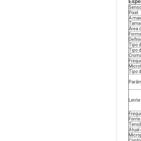
Espe
Senso
Pixel
A maio
Taman
Área 
Forma
Defin
Tipo 
Tipo 
Crom
Frequ
Micro
Tipo 
Parâm
Lente
Frequ
Fonte
Tensã
Atual
Micro
Contr