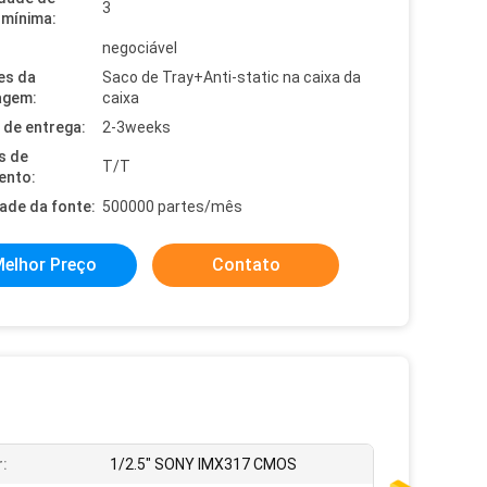
3
mínima:
negociável
es da
Saco de Tray+Anti-static na caixa da
agem:
caixa
de entrega:
2-3weeks
s de
T/T
ento:
dade da fonte:
500000 partes/mês
elhor Preço
Contato
:
1/2.5" SONY IMX317 CMOS