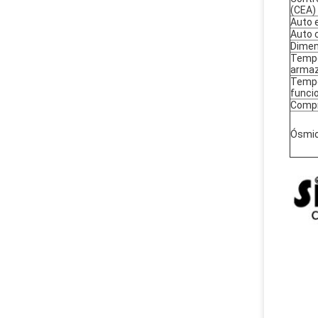
(CEA)
Auto e
Auto 
Dime
Tempe
arma
Tempe
funci
Compr
Ósmio