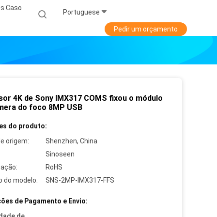
s Caso
Portuguese
Pedir um orçamento
sor 4K de Sony IMX317 COMS fixou o módulo
mera do foco 8MP USB
es do produto:
de origem:
Shenzhen, China
Sinoseen
cação:
RoHS
 do modelo:
SNS-2MP-IMX317-FFS
ões de Pagamento e Envio:
dade de