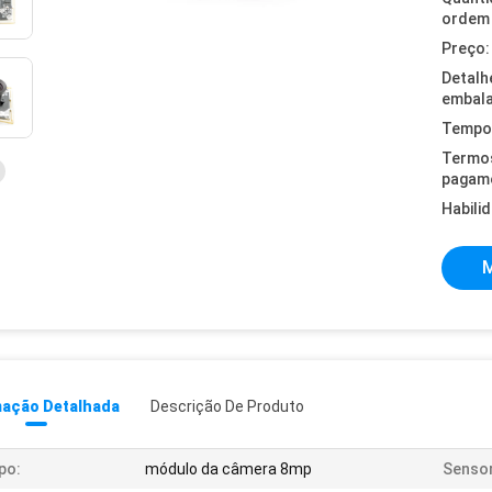
ordem 
Preço:
Detalh
embal
Tempo 
Termo
pagam
Habili
M
mação Detalhada
Descrição De Produto
po:
módulo da câmera 8mp
Sensor