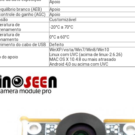
Apoio
quilíbrio branco (AEB)
Apoio
controle do ganho (AGC)
Apoio
nsão
Customizável
ratura de
-20°C a 70°C
zenamento
ratura de
0°C a 60°C
onamento
imento do cabo de USB
Defeito
WinXP/vista/Win7/Win8/Win10
Linux com UVC (acima de linux-2.6.26)
 do apoio
MAC OS X 10.4.8 ou mais atrasado
Android 4,0 ou acima com UVC