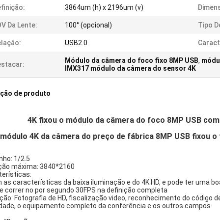
finição:
3864um (h) x 2196um (v)
Dimen
V Da Lente:
100° (opcional)
Tipo D
lação:
USB2.0
Caract
Módulo da câmera do foco fixo 8MP USB
,
módul
stacar:
IMX317 módulo da câmera do sensor 4K
ição de produto
4K fixou o módulo da câmera do foco 8MP USB co
módulo 4K da câmera do preço de fábrica 8MP USB fixou 
ho: 1/2.5
ição máxima: 3840*2160
erísticas:
 as características da baixa iluminação e do 4K HD, e pode ter uma b
de correr no por segundo 30FPS na definição completa
ção: Fotografia de HD, fiscalização video, reconhecimento do código de
idade, o equipamento completo da conferência e os outros campos