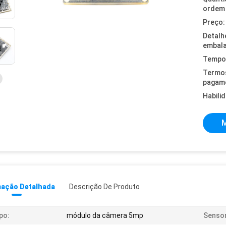
ordem 
Preço:
Detalh
embal
Tempo 
Termo
pagam
Habili
M
mação Detalhada
Descrição De Produto
po:
módulo da câmera 5mp
Sensor