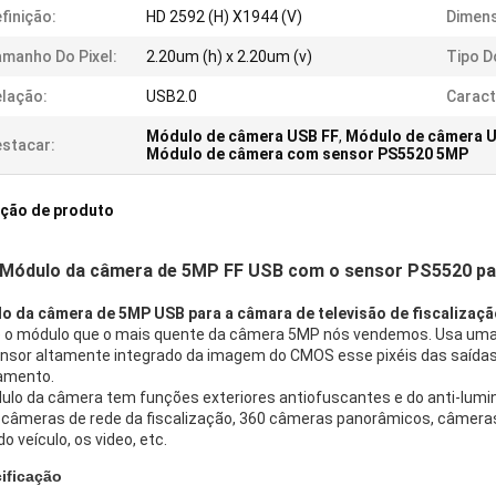
finição:
HD 2592 (H) X1944 (V)
Dimen
manho Do Pixel:
2.20um (h) x 2.20um (v)
Tipo D
lação:
USB2.0
Caract
Módulo de câmera USB FF
,
Módulo de câmera 
stacar:
Módulo de câmera com sensor PS5520 5MP
ição de produto
Módulo da câmera de 5MP FF USB com o sensor PS5520 para
o da câmera de 5MP USB para a câmara de televisão de fiscalizaçã
é o módulo que o mais quente da câmera 5MP nós vendemos. Usa uma l
nsor altamente integrado da imagem do CMOS esse pixéis das saída
lamento.
ulo da câmera tem funções exteriores antiofuscantes e do anti-lumi
 câmeras de rede da fiscalização, 360 câmeras panorâmicos, câmeras 
do veículo, os video, etc.
ificação