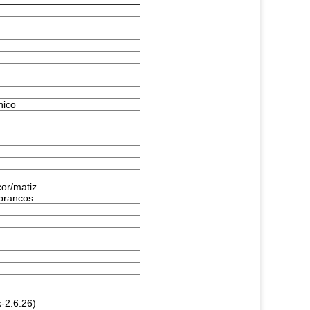
nico
cor/matiz
 brancos
-2.6.26)