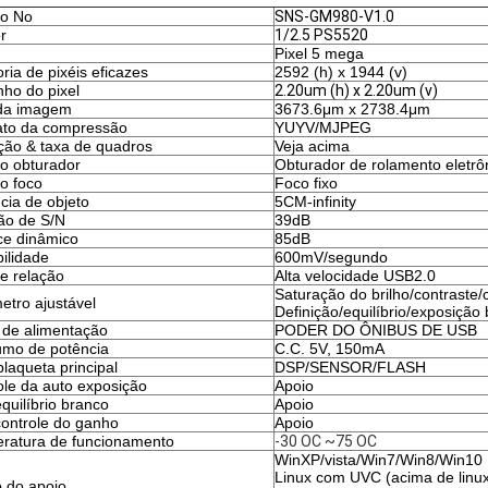
o No
SNS-GM980-V1.0
r
1/2.5 PS5520
Pixel 5 mega
ria de pixéis eficazes
2592 (h) x 1944 (v)
ho do pixel
2.20um (h) x 2.20um (v)
da imagem
3673.6μm x 2738.4μm
to da compressão
YUYV/MJPEG
ição & taxa de quadros
Veja acima
do obturador
Obturador de rolamento eletrô
o foco
Foco fixo
cia de objeto
5CM-infinity
ão de S/N
39dB
ce dinâmico
85dB
ilidade
600mV/segundo
de relação
Alta velocidade USB2.0
Saturação do brilho/contraste/
etro ajustável
Definição/equilíbrio/exposição
 de alimentação
PODER DO ÔNIBUS DE USB
mo de potência
C.C. 5V, 150mA
laqueta principal
DSP/SENSOR/FLASH
ole da auto exposição
Apoio
quilíbrio branco
Apoio
controle do ganho
Apoio
ratura de funcionamento
-30 OC ~75 OC
WinXP/vista/Win7/Win8/Win10
Linux com UVC (acima de linux
 do apoio