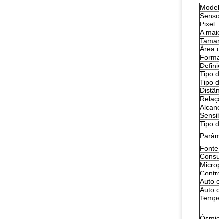
Model
Senso
Pixel
A maio
Taman
Área 
Forma
Defin
Tipo 
Tipo d
Distân
Relaç
Alcan
Sensib
Tipo 
Parâm
Fonte
Consu
Microp
Contr
Auto e
Auto 
Tempe
Ósmio