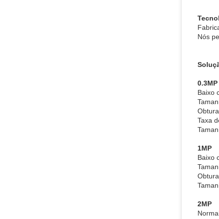
Tecno
Fabric
Nós pe
Soluçã
0.3MP
Baixo
Tamanh
Obtura
Taxa d
Tamanh
1MP
Baixo
Taman
Obtura
Tamanh
2MP
Normal