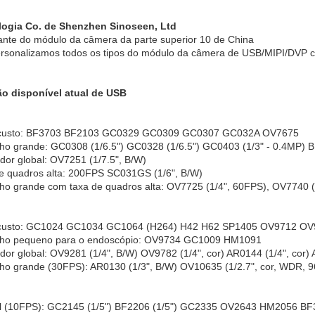
logia Co. de Shenzhen Sinoseen, Ltd
ante do módulo da câmera da parte superior 10 de China
rsonalizamos todos os tipos do módulo da câmera de USB/MIPI/DVP 
o disponível atual de USB
 custo: BF3703 BF2103 GC0329 GC0309 GC0307 GC032A OV7675
o grande: GC0308 (1/6.5") GC0328 (1/6.5") GC0403 (1/3" - 0.4MP) B
dor global: OV7251 (1/7.5", B/W)
e quadros alta: 200FPS SC031GS (1/6", B/W)
o grande com taxa de quadros alta: OV7725 (1/4", 60FPS), OV7740 (
 custo: GC1024 GC1034 GC1064 (H264) H42 H62 SP1405 OV9712 O
ho pequeno para o endoscópio: OV9734 GC1009 HM1091
dor global: OV9281 (1/4", B/W) OV9782 (1/4", cor) AR0144 (1/4", cor) 
o grande (30FPS): AR0130 (1/3", B/W) OV10635 (1/2.7", cor, WDR, 96
 (10FPS): GC2145 (1/5") BF2206 (1/5") GC2335 OV2643 HM2056 BF