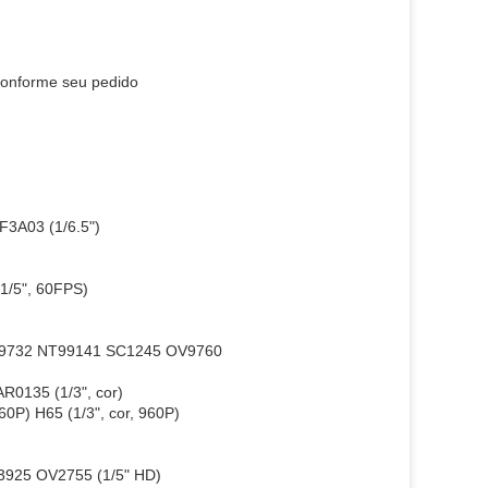
conforme seu pedido
F3A03 (1/6.5")
1/5", 60FPS)
V9732 NT99141 SC1245 OV9760
AR0135 (1/3", cor)
0P) H65 (1/3", cor, 960P)
3925 OV2755 (1/5" HD)