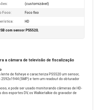
sões:
(customizável)
o Foco:
Foco fixo
erística:
HD
USB com sensor PS5520
,
 a câmara de televisão de fiscalização
o
ente de fisheye e caracteriza PS5520 um sensor,
s 2592x1944 (5MP) e tem um readout do obturador
noso, e pode ser usado monitorando câmeras de HD-
dos esportes DV, os Walkietalkie do gravador de