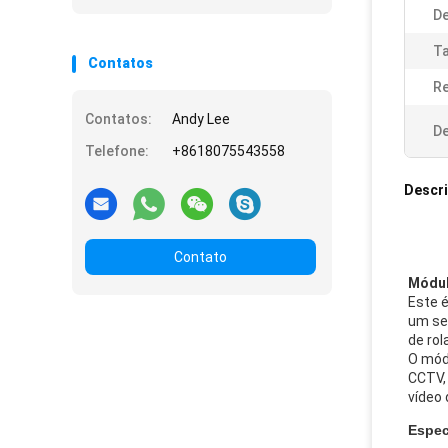
De
Ta
Contatos
Re
Contatos:
Andy Lee
De
Telefone:
+8618075543558
Descr
Contato
Módul
Este 
um se
de ro
O mód
CCTV,
vídeo 
Espec