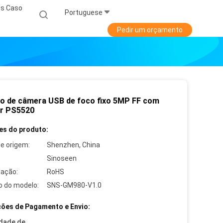
s Caso
Portuguese
Pedir um orçamento
o de câmera USB de foco fixo 5MP FF com
r PS5520
es do produto:
de origem:
Shenzhen, China
Sinoseen
cação:
RoHS
 do modelo:
SNS-GM980-V1.0
ões de Pagamento e Envio:
dade de