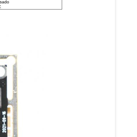
asado
C