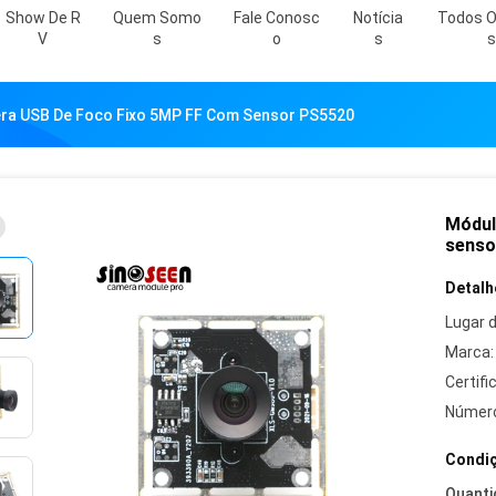
Show De R
Quem Somo
Fale Conosc
Notícia
Todos O
V
S
O
S
S
ra USB De Foco Fixo 5MP FF Com Sensor PS5520
Módul
senso
Detalh
Lugar 
Marca:
Certifi
Número
Condiç
Quanti