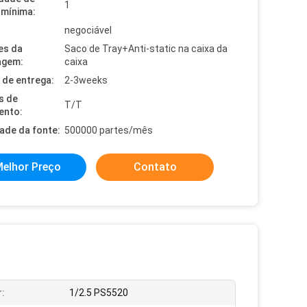
1
mínima:
negociável
es da
Saco de Tray+Anti-static na caixa da
agem:
caixa
de entrega:
2-3weeks
s de
T/T
ento:
dade da fonte:
500000 partes/mês
elhor Preço
Contato
:
1/2.5 PS5520