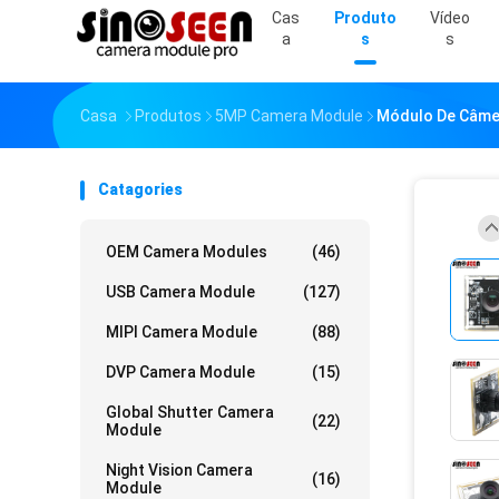
Cas
Produto
Vídeo
A
S
S
Casa
Produtos
5MP Camera Module
Módulo De Câme
Catagories
OEM Camera Modules
(46)
USB Camera Module
(127)
MIPI Camera Module
(88)
DVP Camera Module
(15)
Global Shutter Camera
(22)
Module
Night Vision Camera
(16)
Module