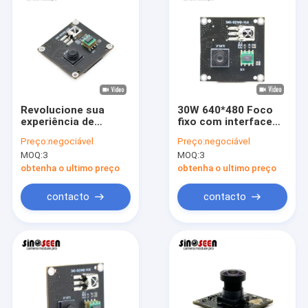
Revolucione sua
30W 640*480 Foco
experiência de
fixo com interface
videoconferência
USB do sensor CMOS
Preço:
negociável
Preço:
negociável
com resolução de
de 1/10 polegada
MOQ:
3
MOQ:
3
640x480 com o
BF20A6 30FPS para
módulo de câmera
equipamento de
obtenha o ultimo preço
obtenha o ultimo preço
USB Sinoseen
telefone de
BF20A6 com sensor
videoconferência
contacto
contacto
CMOS de 1/10
polegada
Casa
Produtos
Vídeos