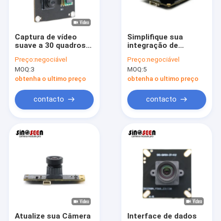
Show de RV
Quem Somos
Captura de vídeo
Simplifique sua
suave a 30 quadros
integração de
Fábrica
por segundo Módulo
hardware e
Preço:
negociável
Preço:
negociável
de câmera USB
depuração de drivers
MOQ:
3
MOQ:
5
Sinoseen BF20A6
com Sinoseen USB
Controle de Qualidade
para telefones de
Camera Module Plug-
obtenha o ultimo preço
obtenha o ultimo preço
videoconferência
and-Play USB2.0
Technology
Fale Conosco
contacto
contacto
notícias
Todos os casos
Pedir um orçamento
Módulos da câmera do OEM
Atualize sua Câmera
Interface de dados