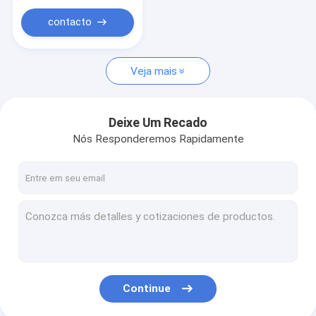
2MP Camera Module
Touch de Três Níveis
contacto
5MP Camera Module
8MP Camera Module
Veja mais
13MP Camera Module
Deixe Um Recado
Lente do módulo da câmara
Nós Responderemos Rapidamente
Módulo da câmera do PI da framboesa
Continue