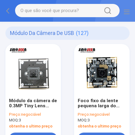
Módulo Da Câmera De USB
(127)
Módulo da câmera de
Foco fixo da lente
0.3MP Tiny Lens
pequena larga do
38x38mm USB para o
módulo da câmera
Preço:
negociável
Preço:
negociável
sensor do pi GC0328
do ângulo IMX179
MOQ:
3
MOQ:
3
CMOS da framboesa
8MP USB
obtenha o ultimo preço
obtenha o ultimo preço