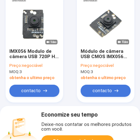
IMX056 Modulo de
Módulo de câmera
câmera USB 720P HD
USB CMOS IMX056
30FPS Foco fixo
720P HD 30FPS para
Preço:
negociável
Preço:
negociável
Smartphones
MOQ:
3
MOQ:
3
obtenha o ultimo preço
obtenha o ultimo preço
contacto
contacto
Economize seu tempo
Deixe-nos contatar os melhores produtos
com você.