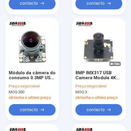
contacto
contacto
Módulo da câmera do
8MP IMX317 USB
consumo 0.3MP USB
Camera Module 4K
da baixa potência
30FPS Foco fixo
Preço:
negociável
Preço:
negociável
com o sensor de
MOQ:
200
MOQ:
3
GalaxyCore GC0308
obtenha o ultimo preço
obtenha o ultimo preço
contacto
contacto