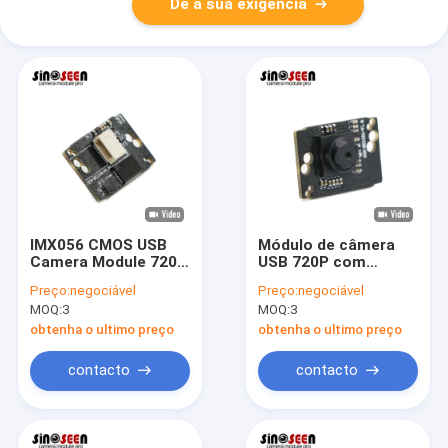
Dê a sua exigência
IMX056 CMOS USB
Módulo de câmera
Camera Module 720P
USB 720P com
HD 30FPS Foco fixo
sensor IMX056
Preço:
negociável
Preço:
negociável
30FPS
MOQ:
3
MOQ:
3
obtenha o ultimo preço
obtenha o ultimo preço
contacto
contacto