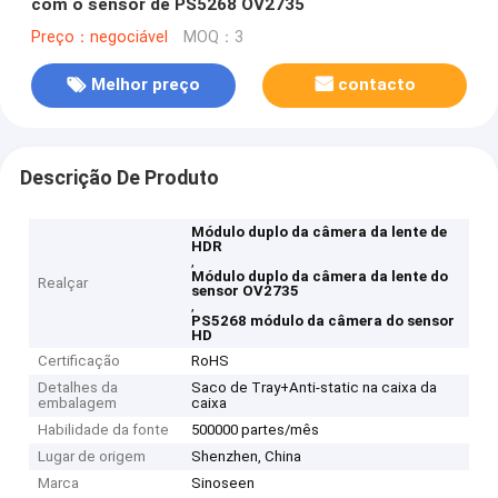
com o sensor de PS5268 OV2735
Preço：negociável
MOQ：3
Melhor preço
contacto
Descrição De Produto
Módulo duplo da câmera da lente de
HDR
,
Módulo duplo da câmera da lente do
Realçar
sensor OV2735
,
PS5268 módulo da câmera do sensor
HD
Certificação
RoHS
Detalhes da
Saco de Tray+Anti-static na caixa da
embalagem
caixa
Habilidade da fonte
500000 partes/mês
Lugar de origem
Shenzhen, China
Marca
Sinoseen