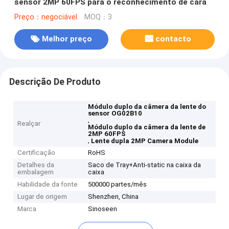
sensor 2MP 60FPS para o reconhecimento de cara
Preço：negociável
MOQ：3
Melhor preço
contacto
Descrição De Produto
Módulo duplo da câmera da lente do
sensor OG02B10
,
Realçar
Módulo duplo da câmera da lente de
2MP 60FPS
,
Lente dupla 2MP Camera Module
Certificação
RoHS
Detalhes da
Saco de Tray+Anti-static na caixa da
embalagem
caixa
Habilidade da fonte
500000 partes/mês
Lugar de origem
Shenzhen, China
Marca
Sinoseen