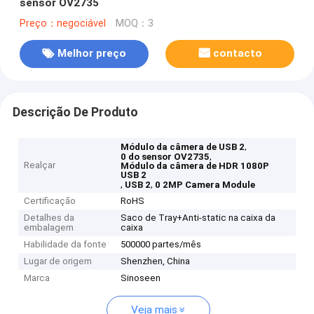
sensor OV2735
Preço：negociável
MOQ：3
Melhor preço
contacto
Descrição De Produto
,
Módulo da câmera de USB 2
,
0 do sensor OV2735
Realçar
Módulo da câmera de HDR 1080P
USB 2
,
,
USB 2
0 2MP Camera Module
Certificação
RoHS
Detalhes da
Saco de Tray+Anti-static na caixa da
embalagem
caixa
Habilidade da fonte
500000 partes/mês
Lugar de origem
Shenzhen, China
Marca
Sinoseen
Veja mais