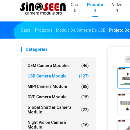
Cas
Produto
Vídeo
A
S
S
Casa
Produtos
Módulo Da Câmera De USB
Projeto D
Catagories
OEM Camera Modules
(46)
USB Camera Module
(127)
MIPI Camera Module
(88)
DVP Camera Module
(15)
Global Shutter Camera
(22)
Module
Night Vision Camera
(16)
Module