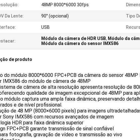
solução:
48MP 8000*6000 30fps
Dimen
V Da Lente:
90° (opcional)
Tipo D
terface:
USB
Recurs
Módulo da câmera de HDR USB
,
Módulo da câm
stacar:
Módulo da câmera do sensor IMX586
ição de produto
to do módulo 8000*6000 FPC+PCB da câmera do sensor 48MP
r IMX586 do módulo de câmera de 48MP
sistema de câmera de alta resolução apresenta resolução de 
 oferecendo qualidade de imagem excepcional de 48MP para ap
o módulo captura uma ampla faixa dinâmica, preservando detalh
brados e de nível profissional.
ução de 48 MP (8000×6000 pixels) para imagens ultradetalhada
r Sony IMX586 com recursos avançados de imagem
ogia HDR para faixa dinâmica superior
ign FPC+PCB garante transmissão de sinal confiável
para fotografia, gravação de vídeo e transmissão ao vivo