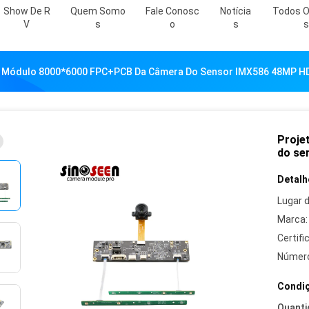
Show De R
Quem Somo
Fale Conosc
Notícia
Todos O
V
S
O
S
S
o Módulo 8000*6000 FPC+PCB Da Câmera Do Sensor IMX586 48MP H
Proje
do se
Detalh
Lugar 
Marca:
Certifi
Número
Condiç
Quanti