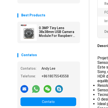
Re
FO
Best Products
In
0.3MP Tiny Lens
De
38x38mm USB Camera
Module For Raspberry
Pi GC0328 CMOS
Sensor
Descr
Contatos
Proje
Senso
Este 
Contatos:
Andy Lee
Sony,
HDR d
Telefone:
+8618075543558
equili
Resol
Senso
Tecnol
O des
Contato
Ideal 