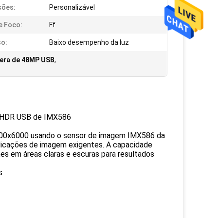
sões:
Personalizável
e Foco:
Ff
o:
Baixo desempenho da luz
era de 48MP USB
,
 HDR USB de IMX586
8000x6000 usando o sensor de imagem IMX586 da
licações de imagem exigentes. A capacidade
es em áreas claras e escuras para resultados
s