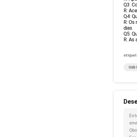
Q3: C
R: Ac
Q4: Q
R: Os
dias.
Q5: Q
R: As
etiquet
Usb 
Dese
Est
env
Obr