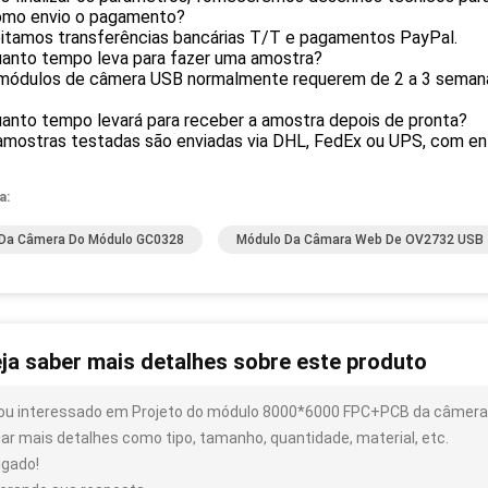
omo envio o pagamento?
eitamos transferências bancárias T/T e pagamentos PayPal.
uanto tempo leva para fazer uma amostra?
 módulos de câmera USB normalmente requerem de 2 a 3 seman
uanto tempo levará para receber a amostra depois de pronta?
 amostras testadas são enviadas via DHL, FedEx ou UPS, com 
a:
Da Câmera Do Módulo GC0328
Módulo Da Câmara Web De OV2732 USB
ja saber mais detalhes sobre este produto
ou interessado em Projeto do módulo 8000*6000 FPC+PCB da câmera
iar mais detalhes como tipo, tamanho, quantidade, material, etc.
igado!