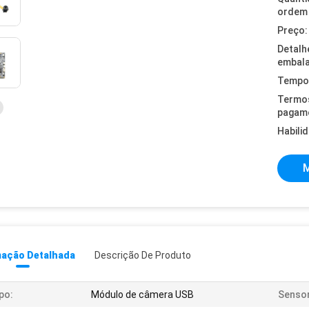
ordem 
Preço:
Detalh
embal
Tempo 
Termo
pagam
Habili
M
mação Detalhada
Descrição De Produto
po:
Módulo de câmera USB
Sensor