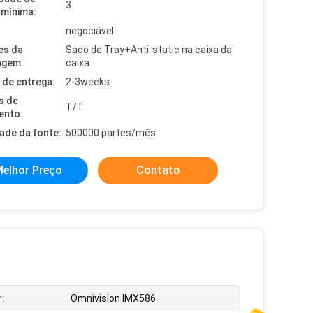
3
mínima:
negociável
es da
Saco de Tray+Anti-static na caixa da
agem:
caixa
de entrega:
2-3weeks
s de
T/T
ento:
dade da fonte:
500000 partes/mês
elhor Preço
Contato
:
Omnivision IMX586