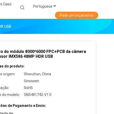
s Caso
Portuguese
Pedir um orçamento
DR USB
to do módulo 8000*6000 FPC+PCB da câmera
nsor IMX586 48MP HDR USB
es do produto:
de origem:
Shenzhen, China
Sinoseen
cação:
RoHS
 do modelo:
SNS481742-V1.0
ões de Pagamento e Envio:
dade de