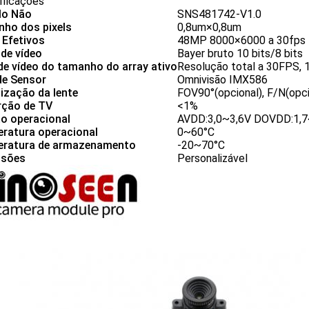
ificações
lo Não
SNS481742-V1.0
ho dos pixels
0,8um×0,8um
 Efetivos
48MP 8000×6000 a 30fps
 de vídeo
Bayer bruto 10 bits/8 bits
de vídeo do tamanho do array ativo
Resolução total a 30FPS,
de Sensor
Omnivisão IMX586
lização da lente
FOV90°(opcional), F/N(opci
rção de TV
<1%
o operacional
AVDD:3,0~3,6V DOVDD:1,7
ratura operacional
0~60°C
ratura de armazenamento
-20~70°C
nsões
Personalizável