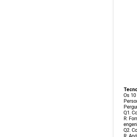
Tecno
Os 10 
Perso
Pergu
Q1. C
R: For
engenh
Q2. C
R: Apó