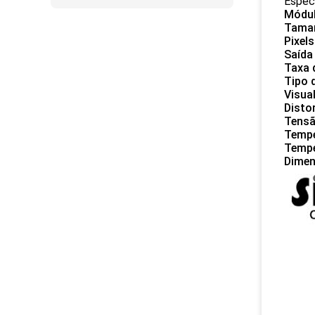
Espec
Módu
Taman
Pixels
Saída
Taxa 
Tipo 
Visua
Disto
Tensã
Tempe
Tempe
Dime